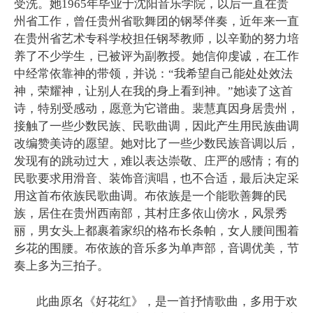
受洗。她1965年毕业于沈阳音乐学院，以后一直在贵
州省工作，曾任贵州省歌舞团的钢琴伴奏，近年来一直
在贵州省艺术专科学校担任钢琴教师，以辛勤的努力培
养了不少学生，已被评为副教授。她信仰虔诚，在工作
中经常依靠神的带领，并说：“我希望自己能处处效法
神，荣耀神，让别人在我的身上看到神。”她读了这首
诗，特别受感动，愿意为它谱曲。裴慧真因身居贵州，
接触了一些少数民族、民歌曲调，因此产生用民族曲调
改编赞美诗的愿望。她对比了一些少数民族音调以后，
发现有的跳动过大，难以表达崇敬、庄严的感情；有的
民歌要求用滑音、装饰音演唱，也不合适，最后决定采
用这首布依族民歌曲调。布依族是一个能歌善舞的民
族，居住在贵州西南部，其村庄多依山傍水，风景秀
丽，男女头上都裹着家织的格布长条帕，女人腰间围着
乡花的围腰。布依族的音乐多为单声部，音调优美，节
奏上多为三拍子。
此曲原名《好花红》，是一首抒情歌曲，多用于欢