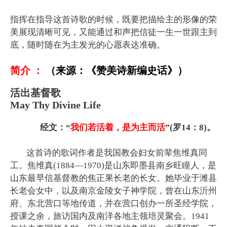
指挥在指导这首诗歌的时候，既要把描绘主的形像的荣
美展现清晰可见，又能通过和声把信徒一生一世跟主到
底，随时随在为主发光的心愿表达准确。
简介 ：
（来源：《赞美诗新编史话》）
活出基督歌
May Thy Divine Life
经文：“
我们若活着，是为主而活
”(罗14：8)。
这首诗的歌词作者是我国教会妇女前辈焦维真同
工。焦维真(1884—1970)是山东即墨县南乡旺瞳人，是
山东最早信基督教的焦正果长老的长女。她毕业于潍县
长老会女中，以及南京金陵女子神学院，曾在山东沂州
府、东北营口等地传道，并在营口创办一所圣经学院，
授课之余，旅访国内及南洋各地主领培灵聚会。1941