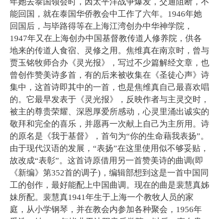
年她去泰国领会时，因太平洋战争爆发，交通阻断，不
能回国，就在泰国华侨教会中工作了六年。1946年她
回国后，与毕路得等在上海江湾创办中华神学院，
1947年又在上海创办中国基督教传道人修养院，供各
地来的传道人食宿、灵修之用。焦维真在南京时，曾与
贾玉铭牧师合办《灵光报》，写过不少篇解经文章，也
曾创作赞美诗多首，有的后来被收集在《圣徒心声》诗
集中，这首诗即其中的一首，也是焦维真自己最喜欢唱
的。它最早发表于《灵光报》，反映作者与主灵交时，
被主的尊贵荣耀、深恩厚爱所感动，心灵里涌出诚实的
敬拜和完全的喜乐，并愿再一次献上自己为主所用。诗
的原名是《我于基督》，首句为“你的生命藉我表扬”。
由于现代汉语的发展，“表扬”在这里使用似不够妥贴，
故改成“表彰”。这首诗原借用另一首赞美诗的曲调(即
《新编》第352首的调子)，编辑部想到这是一首中国同
工的创作，最好能配上中国曲调。现在的曲是裴慧真姊
妹所配。裴慧真1941年生于上海一个教牧人员的家
庭，从小学钢琴，并在教会内参加各种聚会，1956年