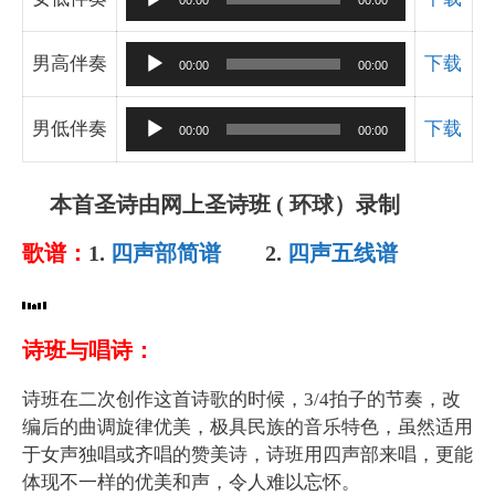
00:00
00:00
放
频
器
播
音
男高伴奏
下载
00:00
00:00
放
频
器
播
音
男低伴奏
下载
00:00
00:00
放
频
器
播
本首圣诗由网上圣诗班 ( 环球）录制
放
器
歌谱：
1.
四声部简谱
2.
四声五线谱
诗班与唱诗：
诗班在二次创作这首诗歌的时候，3/4拍子的节奏，改
编后的曲调旋律优美，极具民族的音乐特色，虽然适用
于女声独唱或齐唱的赞美诗，诗班用四声部来唱，更能
体现不一样的优美和声，令人难以忘怀。