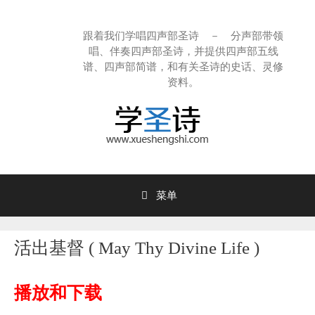
跳
至
跟着我们学唱四声部圣诗 － 分声部带领
内
唱、伴奏四声部圣诗，并提供四声部五线
容
谱、四声部简谱，和有关圣诗的史话、灵修
资料。
菜单
活出基督 ( May Thy Divine Life )
播放和下载