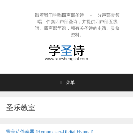
跳
至
跟着我们学唱四声部圣诗 － 分声部带领
内
唱、伴奏四声部圣诗，并提供四声部五线
容
谱、四声部简谱，和有关圣诗的史话、灵修
资料。
菜单
圣乐教室
赞美诗伴奏器 (Hymnmaster-Digital Hymnal)