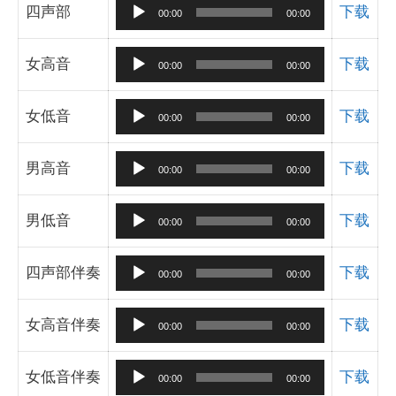
音
四声部
下载
00:00
00:00
频
播
音
女高音
下载
00:00
00:00
放
频
器
播
音
女低音
下载
00:00
00:00
放
频
器
播
音
男高音
下载
00:00
00:00
放
频
器
播
音
男低音
下载
00:00
00:00
放
频
器
播
音
四声部伴奏
下载
00:00
00:00
放
频
器
播
音
女高音伴奏
下载
00:00
00:00
放
频
器
播
音
女低音伴奏
下载
00:00
00:00
放
频