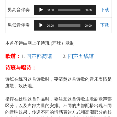
器
播
音
男高音伴奏
下载
00:00
00:00
放
频
器
播
音
男低音伴奏
下载
00:00
00:00
放
频
器
播
放
本首圣诗由网上圣诗班 (环球）录制
器
歌谱：
1.
四声部简谱
2.
四声五线谱
诗班与唱诗：
诗班在练习这首诗歌时，要清楚这首诗歌的音乐表情是
虔敬、欢庆地。
指挥在处理这首作品时，要注意这首诗歌主歌副歌声部
区分，以及声部力量的安排。不同的声部配搭出现不同
的音响效果，传递不同的情感表达方式和高潮部分的核