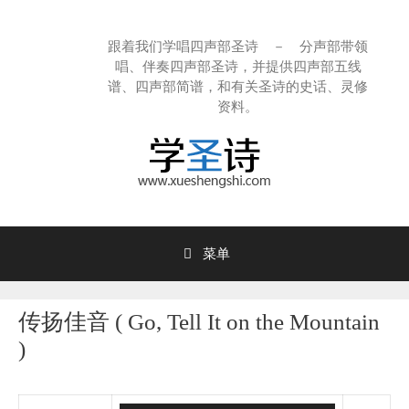
跳
至
跟着我们学唱四声部圣诗 － 分声部带领
内
唱、伴奏四声部圣诗，并提供四声部五线
容
谱、四声部简谱，和有关圣诗的史话、灵修
资料。
菜单
传扬佳音 ( Go, Tell It on the Mountain
)