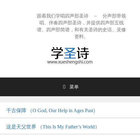
跳
至
跟着我们学唱四声部圣诗 － 分声部带领
内
唱、伴奏四声部圣诗，并提供四声部五线
容
谱、四声部简谱，和有关圣诗的史话、灵修
资料。
菜单
千古保障 （O God, Our Help in Ages Past）
这是天父世界 （This Is My Father’s World）