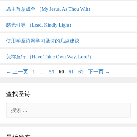
愿主旨意成全 （My Jesus, As Thou Wilt）
慈光引导 （Lead, Kindly Light）
使用学圣诗网学习圣诗的几点建议
凭祢意行 （Have Thine Own Way, Lord!）
页
页
页
页
页
←
上一页
1
…
59
60
61
62
下一页
→
面
面
面
面
面
查找圣诗
搜
索：