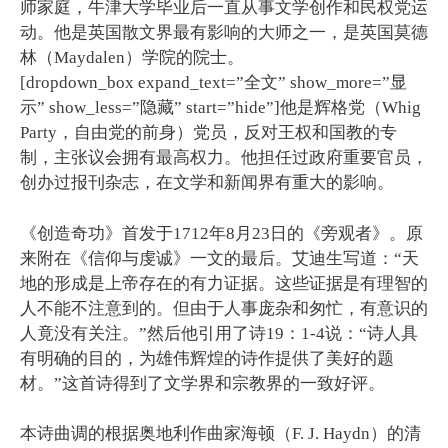
师家庭，牛津大学毕业后一直从事文学创作和民权党运
动。他是英国散文界最有影响的大师之一，是英国莫德
林（Maydalen）学院的院士。
[dropdown_box expand_text=”全文” show_more=”显
示” show_less=”隐藏” start=”hide”]他是辉格党（Whig
Party，自由党的前身）党员，反对王权和国教的专
制，主张议会拥有最高权力。他担任过政府重要官员，
创办过报刊杂志，在文学和新闻界有重大的影响。
《创造奇功》首发于1712年8月23日的《旁观者》。原
来附在《信仰与虔诚》一文的最后。艾迪生写道：“天
地的形成是上帝存在的有力证据。这些证据是有理智的
人不能不注意到的。但由于人事庞杂和匆忙，有意识的
人竟没有关注。”然后他引用了诗19：1-4说：“诗人具
有明确的目的，为雄伟辉煌的诗作提供了美好的题
材。”这首诗得到了文学界和宗教界的一致好评。
本诗曲调的根据奥地利作曲家海顿（F. J. Haydn）的清