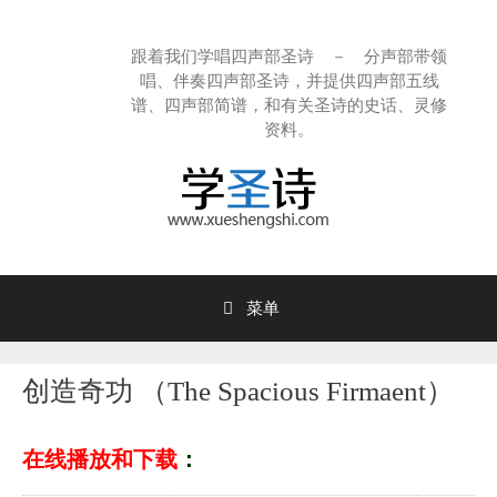
跳
至
跟着我们学唱四声部圣诗 － 分声部带领
内
唱、伴奏四声部圣诗，并提供四声部五线
容
谱、四声部简谱，和有关圣诗的史话、灵修
资料。
菜单
创造奇功 （The Spacious Firmaent）
在线播放和下载
：