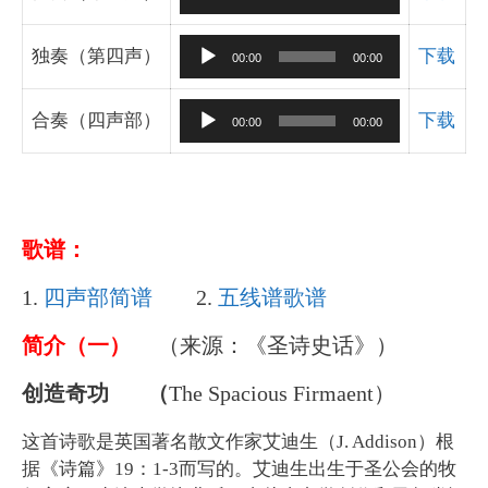
放
频
器
播
音
独奏（第四声）
下载
00:00
00:00
放
频
器
播
音
合奏（四声部）
下载
00:00
00:00
放
频
器
播
放
器
歌谱：
1.
四声部简谱
2.
五线谱歌谱
简介（一）
（来源：《圣诗史话》）
创造奇功 （
The Spacious Firmaent）
这首诗歌是英国著名散文作家艾迪生（J. Addison）根
据《诗篇》19：1-3而写的。艾迪生出生于圣公会的牧