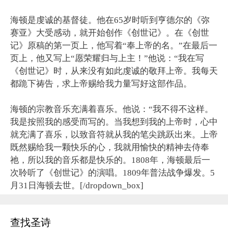
海顿是虔诚的基督徒。他在65岁时听到亨德尔的《弥
赛亚》大受感动，就开始创作《创世记》。在《创世
记》原稿的第一页上，他写着“奉上帝的名。”在最后一
页上，他又写上“愿荣耀归与上主！”他说：“我在写
《创世记》时，从来没有如此虔诚的敬拜上帝。我每天
都跪下祷告，求上帝赐给我力量写好这部作品。
海顿的宗教音乐充满着喜乐。他说：“我不得不这样。
我是按照我的感受而写的。当我想到我的上帝时，心中
就充满了喜乐，以致音符就从我的笔尖跳跃出来。上帝
既然赐给我一颗快乐的心，我就用愉快的精神去侍奉
祂，所以我的音乐都是快乐的。1808年，海顿最后一
次聆听了《创世记》的演唱。1809年普法战争爆发。5
月31日海顿去世。[/dropdown_box]
查找圣诗