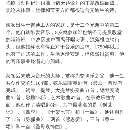
唱剧《创世记》14曲《诸天述说》的主题改编而成，
无论从体裁，旋律和节奏方面都很适合艾迪生的诗。
海顿出生于普通工人的家庭，是十二个兄弟中的第二
个。他自幼酷爱音乐，8岁就参加维也纳圣司提反教堂
的唱诗班，17岁因变声而离开唱诗班，流落维也纳街
头，但他始终没有停止对于音乐的追求。1759年以后
他有了正式的工作，生活逐渐安定，但依然很贫穷。他
的音乐事业逐渐走向颠峰。
海顿后来成为音乐的大师，被称为交响乐之父。他一生
共创作交响乐104部，弦乐四重奏84首（最后一首没有
完成），钢琴、提琴、大提琴协奏曲51首，钢琴奏鸣
曲52首，歌剧18部，艺术歌曲47首。在宗教乐曲方
面，他创作了清唱剧8部，其中最著名的是《创世
记》，《四季》，《十架七言》和《十诫》。他还创作
了12首《弥撒曲》，两首《感恩赞》，三首《尊主
颂》和一首《圣母哀悼曲》。