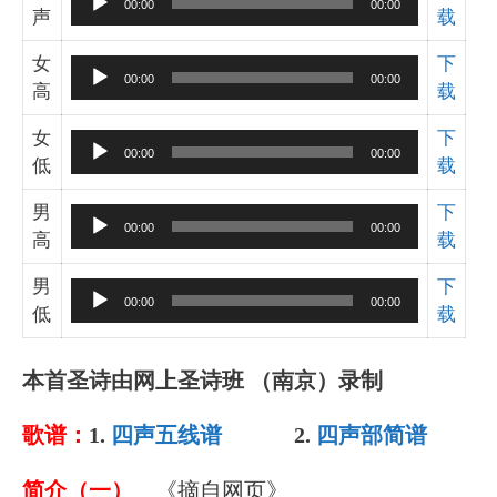
00:00
00:00
声
载
频
播
女
下
音
放
00:00
00:00
高
载
频
器
播
女
下
音
放
00:00
00:00
低
载
频
器
播
男
下
音
放
00:00
00:00
高
载
频
器
播
男
下
音
放
00:00
00:00
低
载
频
器
播
放
本首圣诗由网上圣诗班 （南京）录制
器
歌谱：
1.
四声五线谱
2.
四声部简谱
简介（一）
《摘自网页》