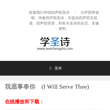
跳
至
跟着我们学唱四声部圣诗 － 分声部带领
内
唱、伴奏四声部圣诗，并提供四声部五线
容
谱、四声部简谱，和有关圣诗的史话、灵修
资料。
菜单
我愿事奉你 (I Will Serve Thee)
在线播放和下载：