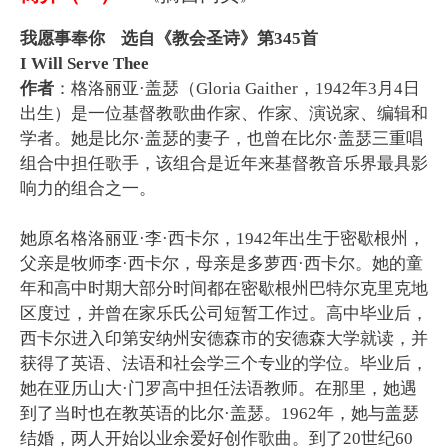
我愿事奉你 选自《教会圣诗》第345首
I Will Serve Thee
作者
：
格洛丽亚·盖瑟（Gloria Gaither，1942年3月4日
出生）是一位基督教歌曲作家、作家、演说家、编辑和
学者。她是比尔·盖瑟的妻子，也曾在比尔·盖瑟三重唱
组合中担任歌手，该组合是近年来基督教音乐界最具影
响力的组合之一。
她原名格洛丽亚·李·西卡尔，1942年出生于密歇根州，
父亲是牧师李·西卡尔，母亲是多萝西·西卡尔。她的童
年和高中时期大部分时间都在密歇根州巴特尔克里克地
区度过，并曾在家乐氏公司短暂工作过。高中毕业后，
西卡尔进入印第安纳州安德森市的安德森大学就读，并
获得了英语、法语和社会学三个专业的学位。毕业后，
她在亚历山大·门罗高中担任法语教师。在那里，她遇
到了当时也在教英语的比尔·盖瑟。1962年，她与盖瑟
结婚，两人开始以业余爱好创作歌曲。到了20世纪60