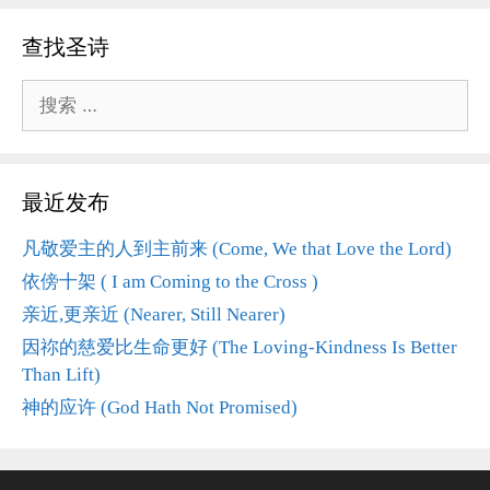
查找圣诗
搜
索：
最近发布
凡敬爱主的人到主前来 (Come, We that Love the Lord)
依傍十架 ( I am Coming to the Cross )
亲近,更亲近 (Nearer, Still Nearer)
因祢的慈爱比生命更好 (The Loving-Kindness Is Better
Than Lift)
神的应许 (God Hath Not Promised)