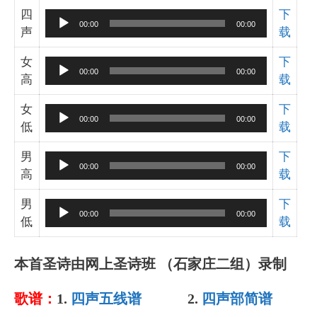
器
四
下
音
00:00
00:00
声
载
频
播
女
下
音
放
00:00
00:00
高
载
频
器
播
女
下
音
放
00:00
00:00
低
载
频
器
播
男
下
音
放
00:00
00:00
高
载
频
器
播
男
下
音
放
00:00
00:00
低
载
频
器
播
放
本首圣诗由网上圣诗班 （石家庄二组）录制
器
歌谱：
1.
四声五线谱
2.
四声部简谱