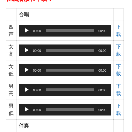
合唱
四
下
音
00:00
00:00
声
载
频
播
女
下
音
放
00:00
00:00
高
载
频
器
播
女
下
音
放
00:00
00:00
低
载
频
器
播
男
下
音
放
00:00
00:00
高
载
频
器
播
男
下
音
放
00:00
00:00
低
载
频
器
播
伴奏
放