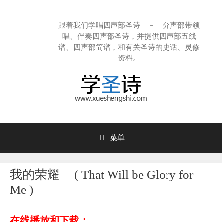
跳
至
跟着我们学唱四声部圣诗 － 分声部带领
内
唱、伴奏四声部圣诗，并提供四声部五线
容
谱、四声部简谱，和有关圣诗的史话、灵修
资料。
菜单
我的荣耀 ( That Will be Glory for
Me )
在线播放和下载：