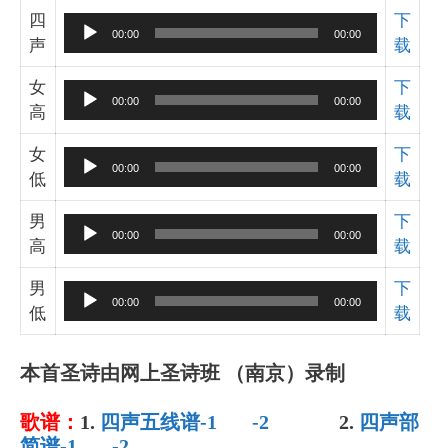
器
四
下
音
00:00
00:00
声
载
频
播
女
下
音
放
00:00
00:00
高
载
频
器
播
女
下
音
放
00:00
00:00
低
载
频
器
播
男
下
音
放
00:00
00:00
高
载
频
器
播
男
下
音
放
00:00
00:00
低
载
频
器
播
放
本首圣诗由网上圣诗班 （南京）录制
器
歌谱：
1.
四声五线谱-1
-2
2.
四声部
简谱-1
-2