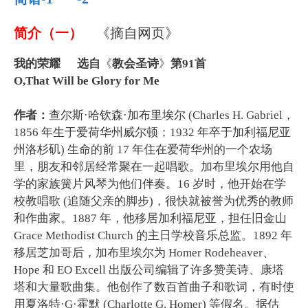
简介（一）
《摘自网页》
我的荣耀 选自
《
教会圣诗
》
第91首
O,That Will be Glory for Me
作者：
查尔斯·哈钦森·加布里埃尔 (Charles H. Gabriel，
1856 年生于爱荷华州威尔顿；1932 年卒于加利福尼亚
州洛杉矶) 生命的前 17 年住在爱荷华州的一个农场
里，朋友和邻居经常聚在一起唱歌。加布里埃尔用他自
学的家族簧片风琴为他们伴奏。16 岁时，他开始在学
校教唱歌 (追随父亲的脚步)，很快就被誉为优秀的教师
和作曲家。1887 年，他移居加利福尼亚，担任旧金山
Grace Methodist Church 的主日学校音乐总监。1892 年
移居芝加哥后，加布里埃尔为 Homer Rodeheaver、
Hope 和 EO Excell 出版公司编辑了许多赞美诗、康塔
塔和大量歌曲集。他创作了数百首曲子和歌词，有时使
用夏洛特·G·霍默 (Charlotte G. Homer) 等假名。据估