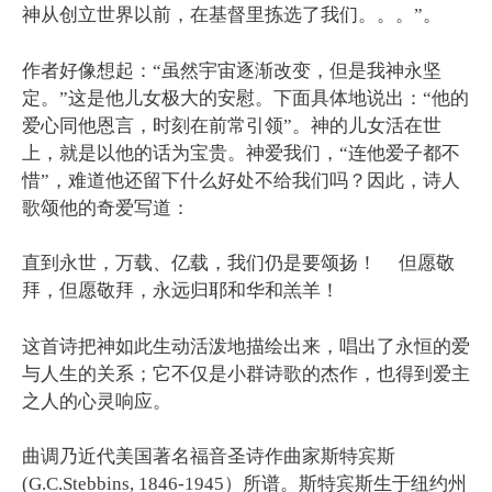
神从创立世界以前，在基督里拣选了我们。。。”。
作者好像想起：“虽然宇宙逐渐改变，但是我神永坚
定。”这是他儿女极大的安慰。下面具体地说出：“他的
爱心同他恩言，时刻在前常引领”。神的儿女活在世
上，就是以他的话为宝贵。神爱我们，“连他爱子都不
惜”，难道他还留下什么好处不给我们吗？因此，诗人
歌颂他的奇爱写道：
直到永世，万载、亿载，我们仍是要颂扬！ 但愿敬
拜，但愿敬拜，永远归耶和华和羔羊！
这首诗把神如此生动活泼地描绘出来，唱出了永恒的爱
与人生的关系；它不仅是小群诗歌的杰作，也得到爱主
之人的心灵响应。
曲调乃近代美国著名福音圣诗作曲家斯特宾斯
(G.C.Stebbins, 1846-1945）所谱。斯特宾斯生于纽约州