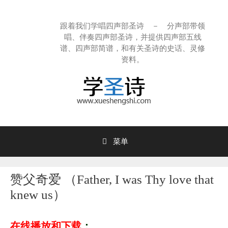
跳
至
跟着我们学唱四声部圣诗 － 分声部带领
内
唱、伴奏四声部圣诗，并提供四声部五线
容
谱、四声部简谱，和有关圣诗的史话、灵修
资料。
菜单
赞父奇爱 （Father, I was Thy love that
knew us）
在线播放和下载
：