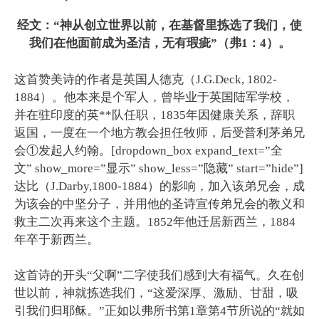
经文：“神从创立世界以前，在基督里拣选了我们，使
我们在他面前成为圣洁，无有瑕疵”（弗
1
：
4
）。
这首赞美诗的作者是英国人德克（J.G.Deck, 1802-
1884）。他本来是个军人，曾毕业于英国陆军学校，
并在驻印度的英**队任职，1835年因健康关系，辞职
返国，一度在一个地方教会担任牧师，后受普利茅弟兄
会①发起人约翰。[dropdown_box expand_text=”全
文” show_more=”显示” show_less=”隐藏” start=”hide”]
达比（J.Darby,1800-1884）的影响，加入该弟兄会，成
为该会的中坚分子，并用他的圣诗宣传弟兄会的教义和
救主二次再来这个主题。1852年他迁居新西兰，1884
年卒于新西兰。
这首诗的开头“父啊”二字使我们感到大有福气。久在创
世以前，神就拣选我们，“这爱深厚、激励、甘甜，吸
引我们归耶稣。”正如以弗所书第1章第4节所说的“就如