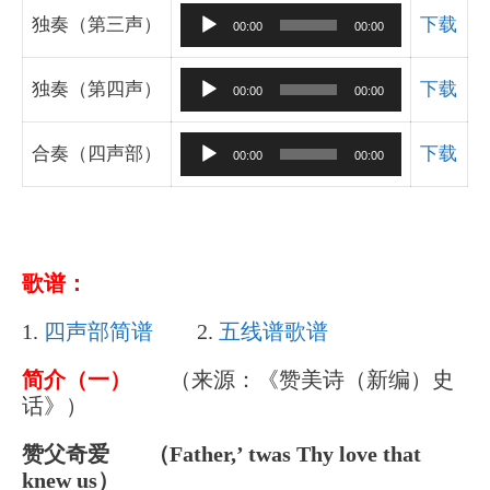
播
音
独奏（第三声）
下载
00:00
00:00
放
频
器
播
音
独奏（第四声）
下载
00:00
00:00
放
频
器
播
音
合奏（四声部）
下载
00:00
00:00
放
频
器
播
放
器
歌谱：
1.
四声部简谱
2.
五线谱歌谱
简介（一）
（来源：《赞美诗（新编）史
话》）
赞父奇爱 （
Father,’ twas Thy love that
knew us）