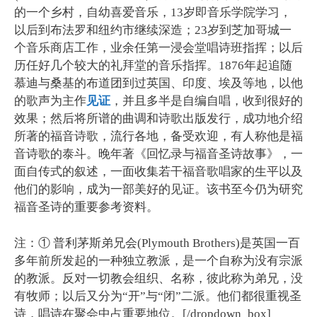
的一个乡村，自幼喜爱音乐，13岁即音乐学院学习，
以后到布法罗和纽约市继续深造；23岁到芝加哥城一
个音乐商店工作，业余任第一浸会堂唱诗班指挥；以后
历任好几个较大的礼拜堂的音乐指挥。1876年起追随
慕迪与桑基的布道团到过英国、印度、埃及等地，以他
的歌声为主作
见证
，并且多半是自编自唱，收到很好的
效果；然后将所谱的曲调和诗歌出版发行，成功地介绍
所著的福音诗歌，流行各地，备受欢迎，有人称他是福
音诗歌的泰斗。晚年著《回忆录与福音圣诗故事》，一
面自传式的叙述，一面收集若干福音歌唱家的生平以及
他们的影响，成为一部美好的见证。该书至今仍为研究
福音圣诗的重要参考资料。
注：① 普利茅斯弟兄会(Plymouth Brothers)是英国一百
多年前所发起的一种独立教派，是一个自称为没有宗派
的教派。反对一切教会组织、名称，彼此称为弟兄，没
有牧师；以后又分为“开”与“闭”二派。他们都很重视圣
诗，唱诗在聚会中占重要地位。[/dropdown_box]